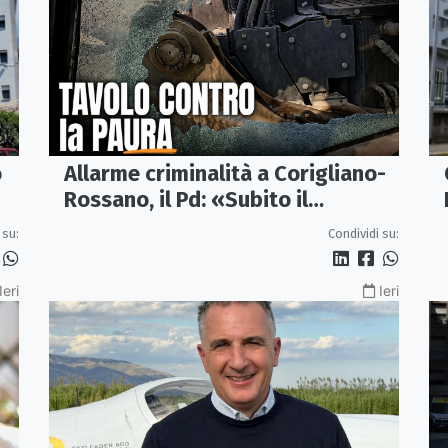
o
Allarme criminalità a Corigliano-
Rossano, il Pd: «Subito il
Comitato per la Sicurezza»
 su:
Condividi su:
Ieri
Ieri