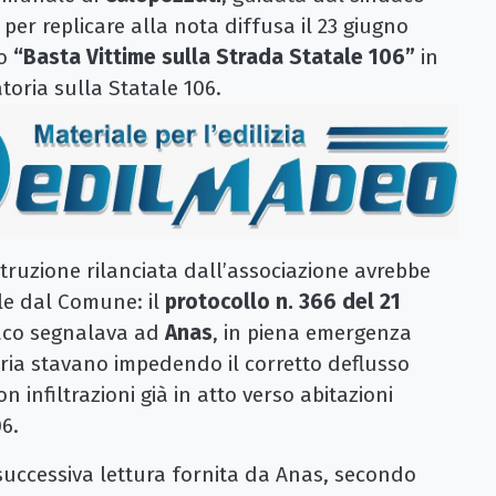
e per replicare alla nota diffusa il 23 giugno
to
“Basta Vittime sulla Strada Statale 106”
in
toria sulla Statale 106.
struzione rilanciata dall’associazione avrebbe
le dal Comune: il
protocollo n. 366 del 21
ndaco segnalava ad
Anas
, in piena emergenza
oria stavano impedendo il corretto deflusso
con infiltrazioni già in atto verso abitazioni
06.
successiva lettura fornita da Anas, secondo