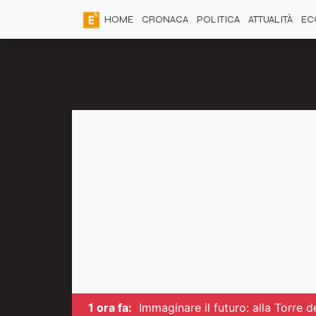
HOME
CRONACA
POLITICA
ATTUALITÀ
EC
1 ora fa:
Immaginare il futuro: alla Torre 