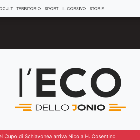
OCULT
TERRITORIO
SPORT
IL CORSIVO
STORIE
del Cupo di Schiavonea arriva Nicola H. Cosentino