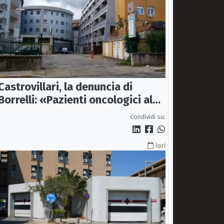
Castrovillari, la denuncia di
Borrelli: «Pazienti oncologici al
caldo e senza sedie»
Condividi su:
Ieri