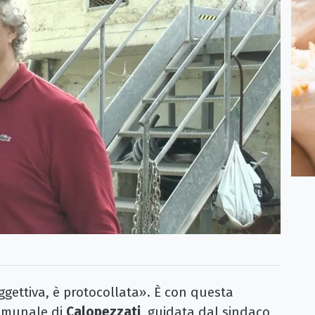
gettiva, è protocollata». È con questa
omunale di
Calopezzati
, guidata dal sindaco