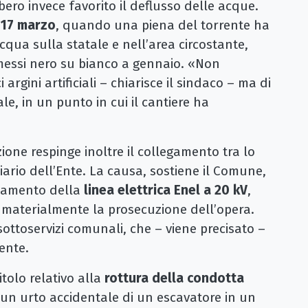
bero invece favorito il deflusso delle acque.
l
17 marzo
, quando una piena del torrente ha
acqua sulla statale e nell’area circostante,
 messi nero su bianco a gennaio. «Non
rgini artificiali – chiarisce il sindaco – ma di
le, in un punto in cui il cantiere ha
zione respinge inoltre il collegamento tra lo
nziario dell’Ente. La causa, sostiene il Comune,
stamento della
linea elettrica Enel a 20 kV
,
 materialmente la prosecuzione dell’opera.
 sottoservizi comunali, che – viene precisato –
ente.
itolo relativo alla
rottura della condotta
 un urto accidentale di un escavatore in un