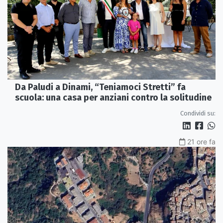
Da Paludi a Dinami, “Teniamoci Stretti” fa
scuola: una casa per anziani contro la solitudine
Condividi su:
21 ore fa