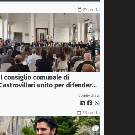
21 ore fa
Il consiglio comunale di
Castrovillari unito per difendere
il diritto alla salute
Condividi su:
23 ore fa