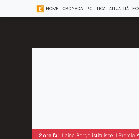
HOME
CRONACA
POLITICA
ATTUALITÀ
EC
2 ore fa:
Laino Borgo istituisce il Premio 