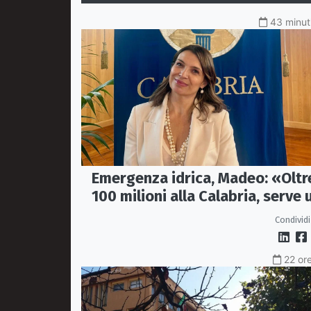
43 minuti
Emergenza idrica, Madeo: «Oltr
100 milioni alla Calabria, serve 
vero Masterplan»
Condividi
22 ore