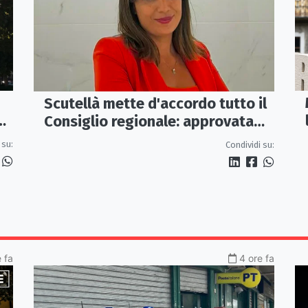
Scutellà mette d'accordo tutto il
ca
Consiglio regionale: approvata
mozione per i treni Sibari-Paola
 su:
Condividi su:
e fa
4 ore fa