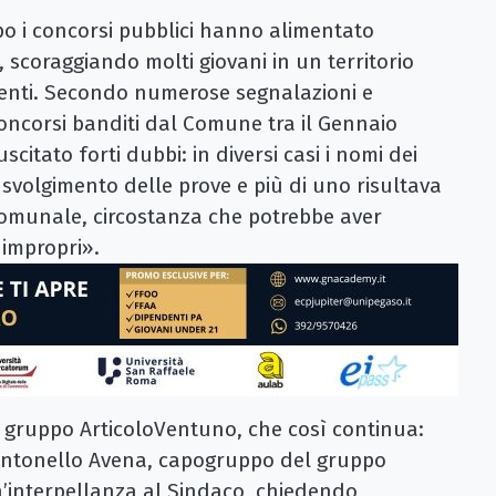
o i concorsi pubblici hanno alimentato
 scoraggiando molti giovani in un territorio
alenti. Secondo numerose segnalazioni e
i concorsi banditi dal Comune tra il Gennaio
citato forti dubbi: in diversi casi i nomi dei
o svolgimento delle prove e più di uno risultava
Comunale, circostanza che potrebbe aver
 impropri».
l gruppo ArticoloVentuno, che così continua:
e Antonello Avena, capogruppo del gruppo
’interpellanza al Sindaco, chiedendo