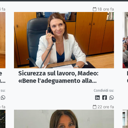
 fa
18 ore fa
e
Sicurezza sul lavoro, Madeo:
un
«Bene l'adeguamento alla
normativa nazionale, servono più
 su:
Condividi su:
tutele»
 fa
22 ore fa