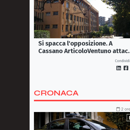
Si spacca l'opposizione. A
Cassano ArticoloVentuno attac
Avena e ne chiede le dimissioni
Condividi
CRONACA
2 or