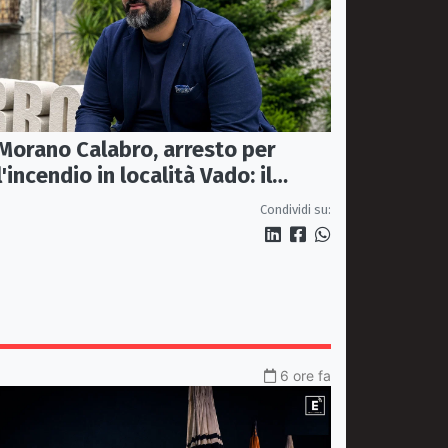
Morano Calabro, arresto per
l'incendio in località Vado: il
sindaco Donadio ringrazia
Condividi su:
Carabinieri Forestali e
magistratura
6 ore fa