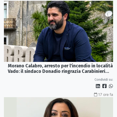
Morano Calabro, arresto per l'incendio in località
Vado: il sindaco Donadio ringrazia Carabinieri
Forestali e magistratura
Condividi su:
17 ore fa