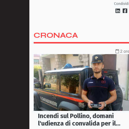
Corigliano-Rossano e due a
Condividi
Castrovillari
CRONACA
2 or
Incendi sul Pollino, domani
l'udienza di convalida per il