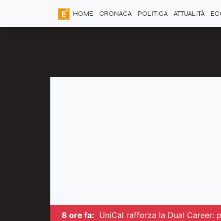
HOME
CRONACA
POLITICA
ATTUALITÀ
EC
8 ore fa:
UniCal rafforza la Dual Career: pi