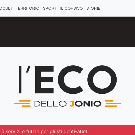
OCULT
TERRITORIO
SPORT
IL CORSIVO
STORIE
ù servizi e tutele per gli studenti-atleti