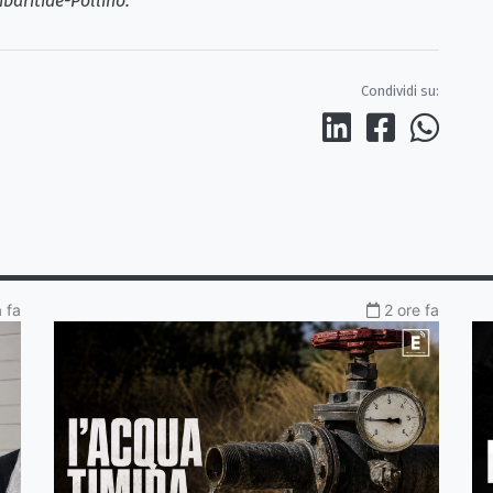
ibaritide-Pollino.
Condividi su:
a fa
2 ore fa