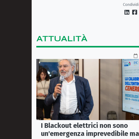
presunto piromane: il PM ha
Condividi
chiesto la misura in carcere
ATTUALITÀ
I Blackout elettrici non sono
un'emergenza imprevedibile ma