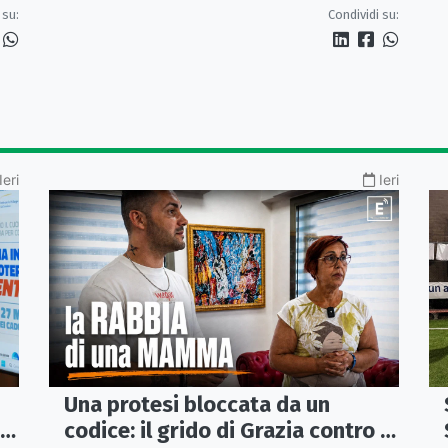
indagati due coniugi
 su:
Condividi su:
Ieri
Ieri
Una protesi bloccata da un
codice: il grido di Grazia contro la