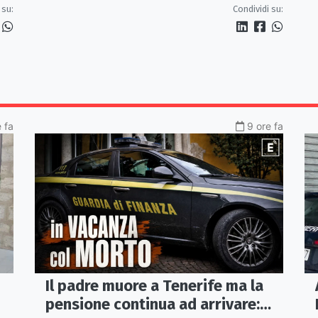
«Servono controlli, non incentivi
 su:
Condividi su:
alle imprese»
e fa
9 ore fa
Il padre muore a Tenerife ma la
pensione continua ad arrivare: