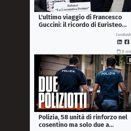
L'ultimo viaggio di Francesco
Guccini: il ricordo di Euristeo
Ceraolo, il pendolare della
Condividi
"Locomotiva Perduta"
9 ore
Polizia, 58 unità di rinforzo nel
cosentino ma solo due a