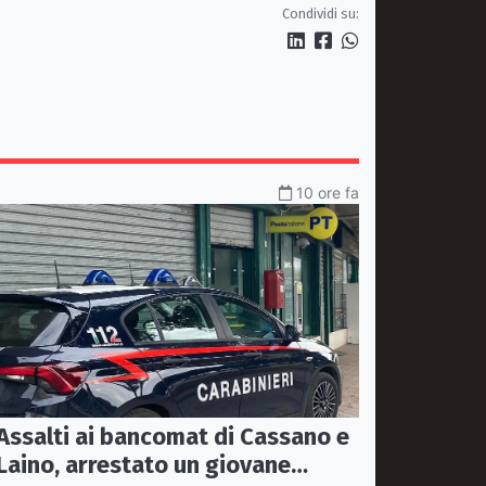
mezzi dedicati per garantire
Condividi su:
soccorsi tempestivi»
10 ore fa
Assalti ai bancomat di Cassano e
Laino, arrestato un giovane