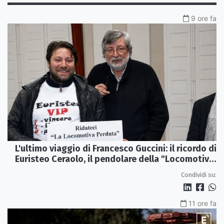
9 ore fa
L'ultimo viaggio di Francesco Guccini: il ricordo di
Euristeo Ceraolo, il pendolare della "Locomotiva
Perduta"
Condividi su:
11 ore fa