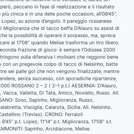
 però, peccano in fase di realizzazione e il risultato
 più cinica e in una delle poche occasioni, all’08’45’’,
n Lopez, su azione d’angolo. Il pareggio rossanese
di Miglioranza che di tacco beffa D’Alauro su assist di
he la possibilità di operare il sorpasso, ma, spreca
re al 17’08’’ quando Melise trasforma un tiro libero.
seconda frazione di gioco: è sempre l’Odissea 2000
ostringono sulla difensiva i molisani che reggono bene
to con un pregevole colpo di tacco di Nelsinho, batte
ltre sei palle gol che non vengono finalizzate; mentre
rprendere, senza successo, con sporadiche ripartenze,
2000 ROSSANO 2 – 2 ( 2–1 p.t.) AESERNIA: D’Alauro,
, Vacca, Valletta, Di Tata, Amico, Noviello, Russo. All.
SANO: Soso, Sapinho, Miglioranza, Russo,
labretta, Visciglia, Calarota, Sicilia. All. Nelsinho.
astellino (Treviso). CRONO: Ferraioli
’’ p.t. Lopez, 11’14’’ p.t. Miglioranza, 17’08’’ s.t.
hi. AMMONITI: Sapinho, Arcidiacone, Melise.