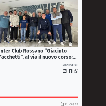
Inter Club Rossano “Giacinto
Facchetti”, al via il nuovo corso:
passione nerazzurra più viva che
Condividi su:
mai
15 ore fa