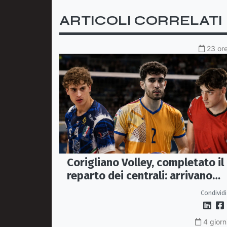
ARTICOLI CORRELATI
23 ore
Corigliano Volley, completato il
reparto dei centrali: arrivano
Pasquali e Napolitano,
Condividi
confermato Tanzi
4 giorn