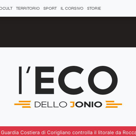
OCULT
TERRITORIO
SPORT
IL CORSIVO
STORIE
Guardia Costiera di Corigliano controlla il litorale da Rocca