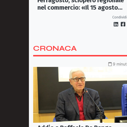
Ferragosto, sciopero regionale
nel commercio: «Il 15 agosto
negozi chiusi»
Condividi
CRONACA
9 minut