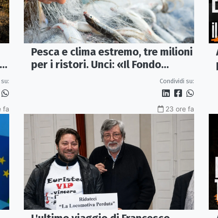
Pesca e clima estremo, tre milioni
 e
per i ristori. Unci: «Il Fondo
diventi stabile»
 su:
Condividi su:
 fa
23 ore fa