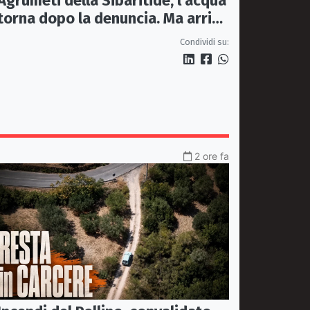
Agrumeti della Sibaritide, l’acqua
torna dopo la denuncia. Ma arriva
con un terzo della pressione
Condividi su:
2 ore fa