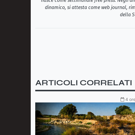
nasce come settimanale free press. Negli ann
dinamico, si attesta come web journal, rim
della S
ARTICOLI CORRELATI
4 ore