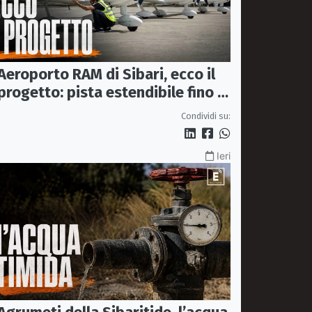
Aeroporto RAM di Sibari, ecco il
progetto: pista estendibile fino a
2 km e trasporto passeggeri
Condividi su:
Ieri