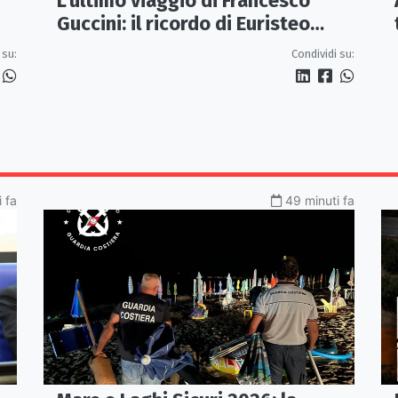
L'ultimo viaggio di Francesco
Guccini: il ricordo di Euristeo
Ceraolo, il pendolare della
Condividi su:
 su:
"Locomotiva Perduta"
i fa
49 minuti fa