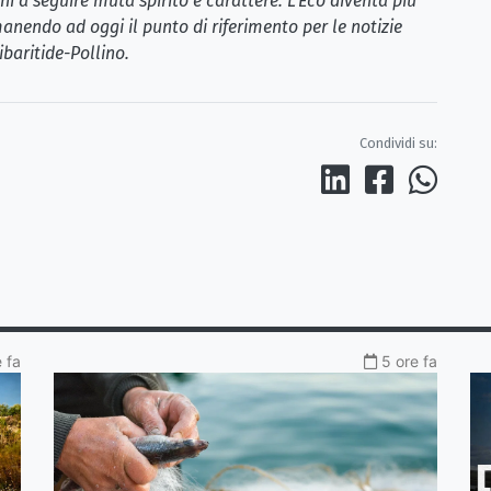
i a seguire muta spirito e carattere. L’Eco diventa più
anendo ad oggi il punto di riferimento per le notizie
ibaritide-Pollino.
Condividi su:
 fa
5 ore fa