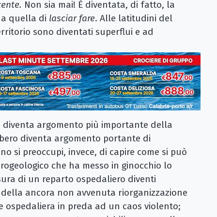
cente.
Non sia mai!
È diventata, di fatto, la
na quella di
lasciar fare
. Alle latitudini del
erritorio sono diventati superflui e ad
.
a diventa argomento più importante della
 albero diventa argomento portante di
o si preoccupi, invece, di capire come si può
drogeologico che ha messo in ginocchio lo
usura di un reparto ospedaliero diventi
 della ancora non avvenuta riorganizzazione
te ospedaliera in preda ad un caos violento;