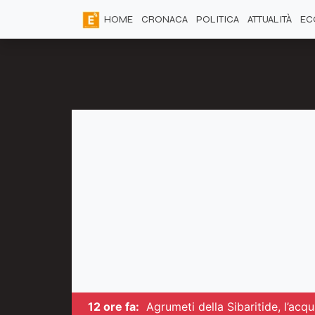
HOME
CRONACA
POLITICA
ATTUALITÀ
EC
12 ore fa:
Agrumeti della Sibaritide, l’ac