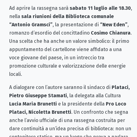
Ad aprire la rassegna sarà
sabato 11 luglio alle 18.30
,
nella
sala riunioni della Biblioteca comunale
“Antonio Gramsci”
, la presentazione di
“New Eden”
,
romanzo d’esordio del concittadino
Cosimo Chianura
.
Una scelta che ha anche un valore simbolico: il primo
appuntamento del cartellone viene affidato a una
voce giovane del paese, in un intreccio tra
promozione culturale e valorizzazione delle energie
locali.
A dialogare con l’autore saranno il sindaco di
Plataci,
Pietro Giuseppe Stamati
, la delegata alla Cultura
Lucia Maria Brunetti
e la presidente della
Pro Loco
Plataci, Nicoletta Brunetti
. Un confronto che segna
anche l’avvio ufficiale di una rassegna costruita per
dare continuità a un’idea precisa di biblioteca: non un
contenitore statico, ma un luogo che prova a parlare