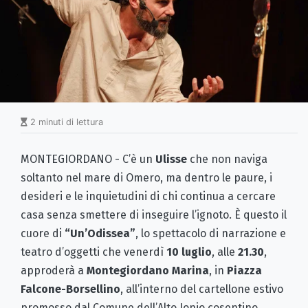
2 minuti di lettura
MONTEGIORDANO - C’è un
Ulisse
che non naviga
soltanto nel mare di Omero, ma dentro le paure, i
desideri e le inquietudini di chi continua a cercare
casa senza smettere di inseguire l’ignoto. È questo il
cuore di
“Un’Odissea”
, lo spettacolo di narrazione e
teatro d’oggetti che venerdì
10 luglio
, alle
21.30
,
approderà a
Montegiordano Marina
, in
Piazza
Falcone-Borsellino
, all’interno del cartellone estivo
promosso dal Comune dell’Alto Jonio cosentino.