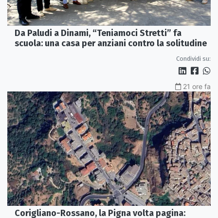
Da Paludi a Dinami, “Teniamoci Stretti” fa
scuola: una casa per anziani contro la solitudine
Condividi su:
21 ore fa
Corigliano-Rossano, la Pigna volta pagina: