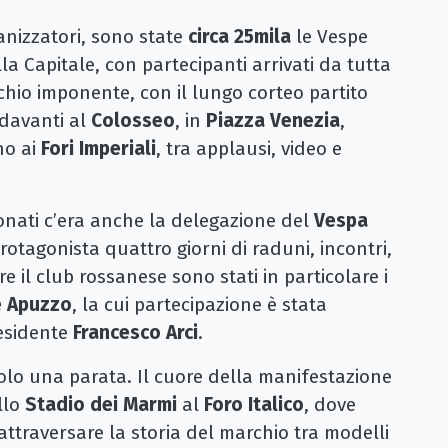
anizzatori, sono state
circa 25mila
le Vespe
la Capitale, con partecipanti arrivati da tutta
chio imponente, con il lungo corteo partito
 davanti al
Colosseo
, in
Piazza Venezia
,
no ai
Fori Imperiali
, tra applausi, video e
onati c’era anche la delegazione del
Vespa
rotagonista quattro giorni di raduni, incontri,
re il club rossanese sono stati in particolare i
e Apuzzo
, la cui partecipazione è stata
residente
Francesco Arci
.
olo una parata. Il cuore della manifestazione
allo
Stadio dei Marmi
al
Foro Italico
, dove
 attraversare la storia del marchio tra modelli