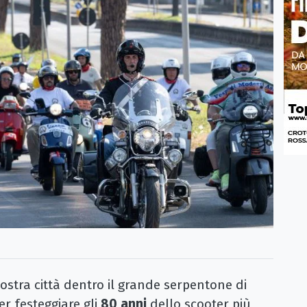
stra città dentro il grande serpentone di
r festeggiare gli
80 anni
dello scooter più