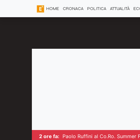
HOME
CRONACA
POLITICA
ATTUALITÀ
EC
2 ore fa:
Paolo Ruffini al Co.Ro. Summer 