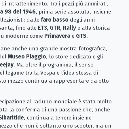
di intrattenimento. Tra i pezzi più ammirati,
a 98 del 1946
, prima serie assoluta, insieme
lezionisti: dalle
faro basso
degli anni
santa, fino alle
ET3
,
GTR
,
Rally
e alla storica
i più moderne come
Primavera
e
GTS
.
mane anche una grande mostra fotografica,
 del
Museo Piaggio
, lo store dedicato e gli
eejay
. Ma oltre il programma, il senso
l legame tra la Vespa e l’idea stessa di
uesto mezzo continua a rappresentare da otto
tecipazione al raduno mondiale è stata molto
stata la conferma di una passione che, anche
Sibaritide
, continua a tenere insieme
mezzo che non è soltanto uno scooter, ma un