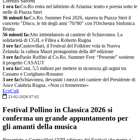
Lorenzo Salvetti
1 ora fa:
Co-Ro entra nel labirinto di Arianna: teatro e poesia sotto le
stelle di Piazza Steri
36 minuti fa:
Co.Ro. Summer Fest 2026, stasera in Piazza Steri il
concerto "Disco, le hit degli anni '70/'80" con l'Orchestra Sinfonica
Brutia
56 minuti fa:
Atto intimidatorio al cantiere di Schiavonea. La
solidarietà di CGIL e Fillea a Roberto Rugna
3 ore fa:
Castrovillari, il Festival del Folklore vola in Nuova
Zelanda: la cultura Maori protagonista della 40ª edizione
3 ore fa:
Paolo Ruffini al Co.Ro. Summer Fest: “Presente” sostiene
il progetto CASAUT
1 ora fa:
Crati, 5,5 milioni per mettere in sicurezza gli argini tra
Cassano e Corigliano-Rossano
3 ore fa:
Schiavonea, devastati i mezzi nel cantiere del Presidente di
Ance Calabria Rugna. «Non ci fermeremo»
EcoCult
23-02-2026 07:02
Festival Pollino in Classica 2026 si
conferma un grande appuntamento per
gli amanti della musica
Presentata a Castrovillari l’VIII edizione del Festival che punta a