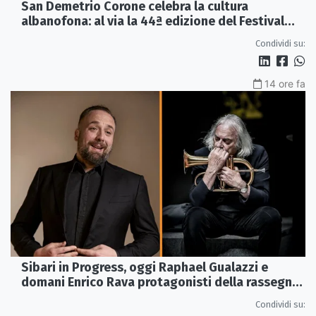
San Demetrio Corone celebra la cultura
albanofona: al via la 44ª edizione del Festival
della Canzone Arbëreshe
Condividi su:
14 ore fa
Sibari in Progress, oggi Raphael Gualazzi e
domani Enrico Rava protagonisti della rassegna
ai Parchi Archeologici
Condividi su: