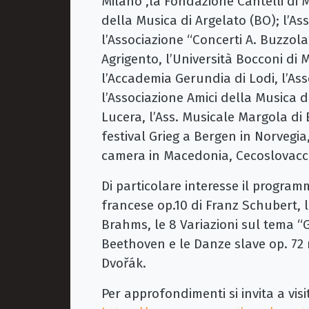
Milano ,la Fondazione Cantelli di Mi
della Musica di Argelato (BO); l’As
l’Associazione “Concerti A. Buzzola”
Agrigento, l’Università Bocconi di M
l’Accademia Gerundia di Lodi, l’As
l’Associazione Amici della Musica di
Lucera, l’Ass. Musicale Margola di B
festival Grieg a Bergen in Norvegia,
camera in Macedonia, Cecoslovacc
Di particolare interesse il program
francese op.10 di Franz Schubert, l
Brahms, le 8 Variazioni sul tema 
Beethoven e le Danze slave op. 72 n
Dvořák.
Per approfondimenti si invita a visit