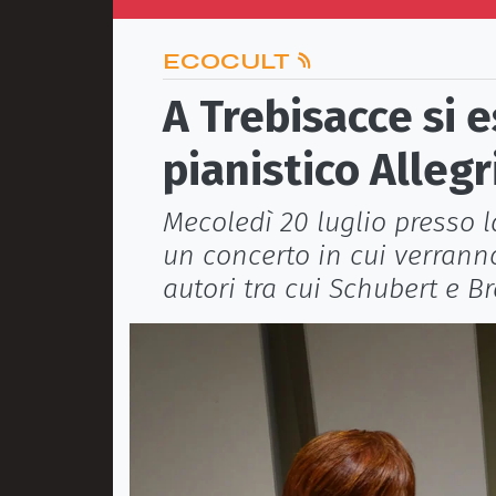
ECOCULT
A Trebisacce si e
pianistico Allegr
Mecoledì 20 luglio presso l
un concerto in cui verranno
autori tra cui Schubert e 