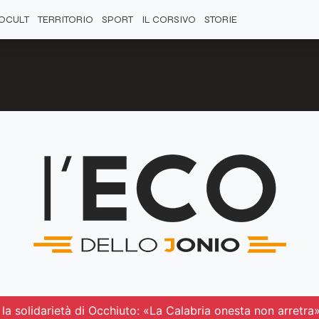
OCULT
TERRITORIO
SPORT
IL CORSIVO
STORIE
 la solidarietà di Occhiuto: «La Calabria onesta non arretra