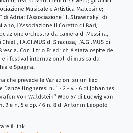
lano; Teatro Mancinelli di Orvieto; gli Amici
sociazione Musicale e Artistica Malcesine;
 di Adria; l’Associazione “I. Strawinsky” di
ilano, l’Associazione Il Coretto di Bari,
sociazione orchestra da camera di Messina,
 Chieti, l’A.GI.MUS di Siracusa, l’A.GI.MUS di
rescia. Con il trio Friedrich è stata ospite del
 e i festival internazionali di musica da
hia e Spagna.
ma che prevede le Variazioni su un lied
e Danze Ungheresi n. 1 - 2 - 4 - 6 di Johannes
“Grafen Von Waldstein” Woo 67 di Ludwig van
. 2 e n. 5 e op. 46 n. 8 di Antonín Leopold
are il link