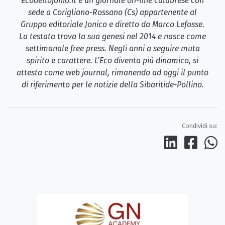
Ecodellojonio.it è un giornale on-line calabrese con
sede a Corigliano-Rossano (Cs) appartenente al
Gruppo editoriale Jonico e diretto da Marco Lefosse.
La testata trova la sua genesi nel 2014 e nasce come
settimanale free press. Negli anni a seguire muta
spirito e carattere. L’Eco diventa più dinamico, si
attesta come web journal, rimanendo ad oggi il punto
di riferimento per le notizie della Sibaritide-Pollino.
Condividi su: