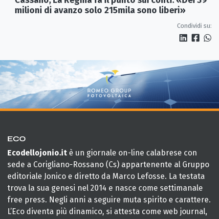
Cassano, La Regina fa il punto sui conti: «Dei 39
milioni di avanzo solo 215mila sono liberi»
Condividi su:
ECO
Ecodellojonio.it
è un giornale on-line calabrese con
sede a Corigliano-Rossano (Cs) appartenente al Gruppo
editoriale Jonico e diretto da Marco Lefosse. La testata
trova la sua genesi nel 2014 e nasce come settimanale
free press. Negli anni a seguire muta spirito e carattere.
L’Eco diventa più dinamico, si attesta come web journal,