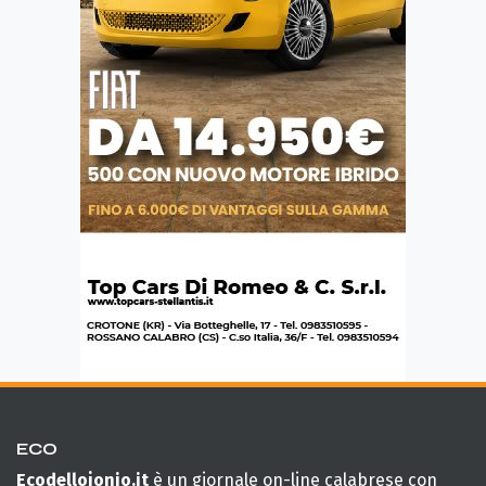
ECO
Ecodellojonio.it
è un giornale on-line calabrese con