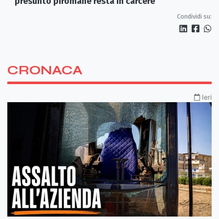
presunto piromane resta in carcere
Condividi su:
CRONACA
Ieri