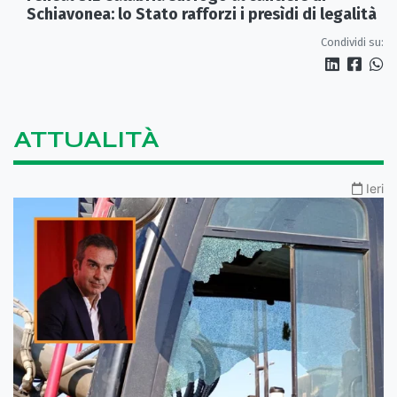
Schiavonea: lo Stato rafforzi i presìdi di legalità
Condividi su:
ATTUALITÀ
Ieri