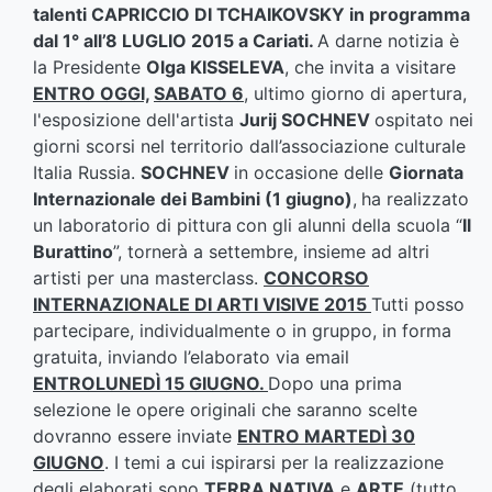
talenti
CAPRICCIO DI TCHAIKOVSKY in programma
dal 1° all’8 LUGLIO 2015 a Cariati.
A darne notizia è
la Presidente
Olga KISSELEVA
, che invita a visitare
ENTRO OGGI,
SABATO 6
, ultimo giorno di apertura,
l'esposizione dell'artista
Jurij SOCHNEV
ospitato nei
giorni scorsi nel territorio dall’associazione culturale
Italia Russia.
SOCHNEV
in occasione delle
Giornata
Internazionale dei Bambini (1 giugno)
,
ha realizzato
un laboratorio di pittura
con gli alunni della scuola “
Il
Burattino
”, tornerà a settembre, insieme ad altri
artisti per una masterclass.
CONCORSO
INTERNAZIONALE DI ARTI VISIVE 2015
Tutti posso
partecipare, individualmente o in gruppo, in forma
gratuita, inviando l’elaborato via email
ENTRO
LUNEDÌ 15 GIUGNO.
Dopo una prima
selezione le opere originali che saranno scelte
dovranno essere inviate
ENTRO MARTEDÌ 30
GIUGNO
. I temi a cui ispirarsi per la realizzazione
degli elaborati sono
TERRA NATIVA
e
ARTE
(tutto