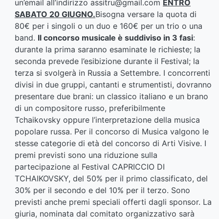
un’email all’indirizzo
assitru@gmail.com
ENTRO
SABATO 20 GIUGNO.
Bisogna versare la quota di
80€ per i singoli o un duo e 160€ per un trio o una
band.
Il concorso musicale è suddiviso in 3 fasi
:
durante la prima saranno esaminate le richieste; la
seconda prevede l’esibizione durante il Festival; la
terza si svolgerà in Russia a Settembre. I concorrenti
divisi in due gruppi, cantanti e strumentisti, dovranno
presentare due brani: un classico italiano e un brano
di un compositore russo, preferibilmente
Tchaikovsky oppure l’interpretazione della musica
popolare russa. Per il concorso di Musica valgono le
stesse categorie di età del concorso di Arti Visive. I
premi previsti sono una riduzione sulla
partecipazione al Festival CAPRICCIO DI
TCHAIKOVSKY, del 50% per il primo classificato, del
30% per il secondo e del 10% per il terzo. Sono
previsti anche premi speciali offerti dagli sponsor. La
giuria, nominata dal comitato organizzativo sarà