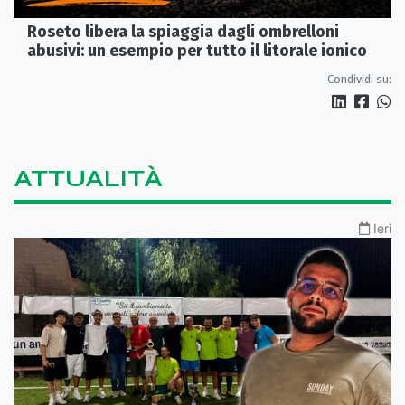
Roseto libera la spiaggia dagli ombrelloni
abusivi: un esempio per tutto il litorale ionico
Condividi su:
ATTUALITÀ
Ieri