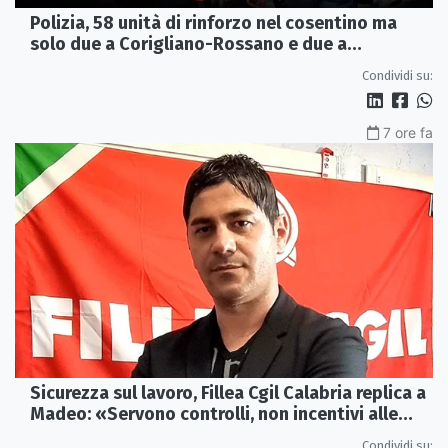
Polizia, 58 unità di rinforzo nel cosentino ma
solo due a Corigliano-Rossano e due a
Castrovillari
Condividi su:
7 ore fa
Sicurezza sul lavoro, Fillea Cgil Calabria replica a
Madeo: «Servono controlli, non incentivi alle
imprese»
Condividi su: