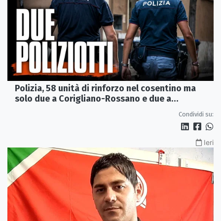
Polizia, 58 unità di rinforzo nel cosentino ma
solo due a Corigliano-Rossano e due a
Castrovillari
Condividi su:
Ieri