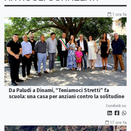
1 ora fa
Da Paludi a Dinami, “Teniamoci Stretti” fa
scuola: una casa per anziani contro la solitudine
Condividi su:
17 ore fa