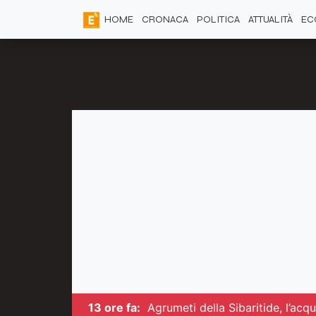
HOME
CRONACA
POLITICA
ATTUALITÀ
EC
13 ore fa:
Agrumeti della Sibaritide, l’ac