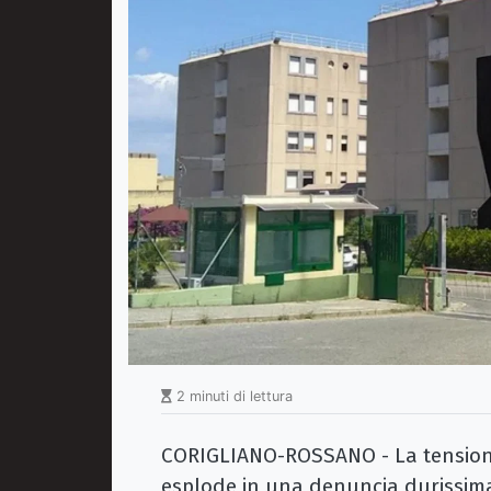
2 minuti di lettura
CORIGLIANO-ROSSANO - La tensio
esplode in una denuncia durissima