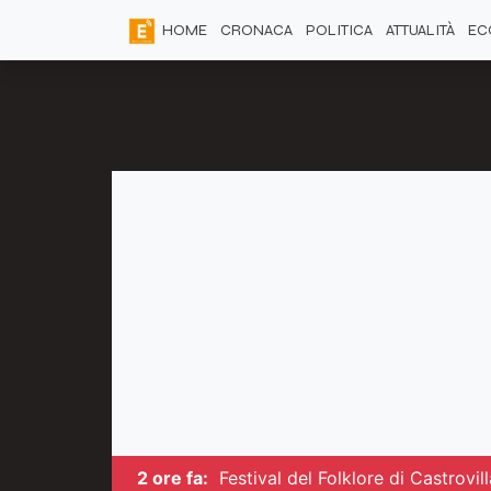
HOME
CRONACA
POLITICA
ATTUALITÀ
EC
2 ore fa:
Festival del Folklore di Castrovil