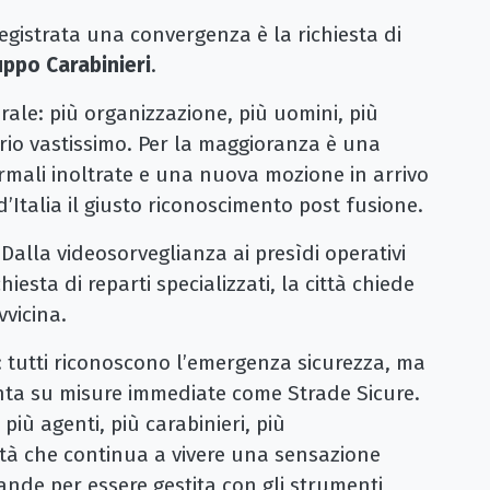
 registrata una convergenza è la richiesta di
ppo Carabinieri
.
rale: più organizzazione, più uomini, più
orio vastissimo. Per la maggioranza è una
ormali inoltrate e una nuova mozione in arrivo
d’Italia il giusto riconoscimento post fusione.
Dalla videosorveglianza ai presìdi operativi
chiesta di reparti specializzati, la città chiede
vvicina.
o: tutti riconoscono l’emergenza sicurezza, ma
unta su misure immediate come Strade Sicure.
 più agenti, più carabinieri, più
ttà che continua a vivere una sensazione
ande per essere gestita con gli strumenti