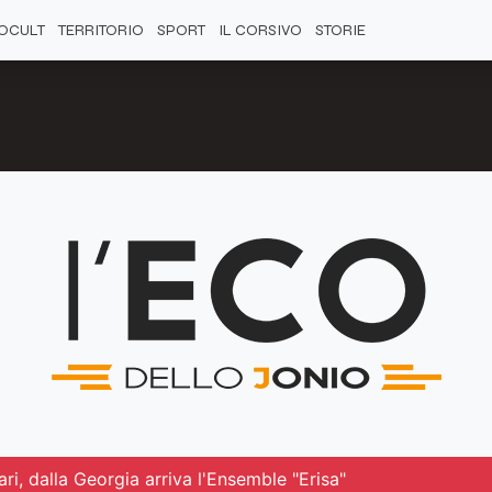
OCULT
TERRITORIO
SPORT
IL CORSIVO
STORIE
lari, dalla Georgia arriva l'Ensemble "Erisa"