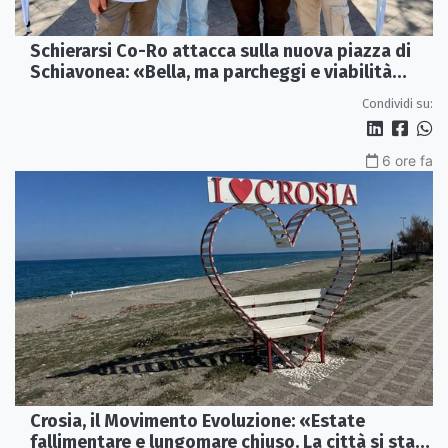
Schierarsi Co-Ro attacca sulla nuova piazza di
Schiavonea: «Bella, ma parcheggi e viabilità
sono al collasso»
Condividi su:
6 ore fa
Crosia, il Movimento Evoluzione: «Estate
fallimentare e lungomare chiuso. La città si sta