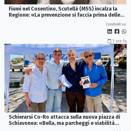
Fiumi nel Cosentino, Scutellà (M5S) incalza la
Regione: «La prevenzione si faccia prima delle
alluvioni»
Condividi su:
1 ora fa
Schierarsi Co-Ro attacca sulla nuova piazza di
Schiavonea: «Bella, ma parcheggi e viabilità
sono al collasso»