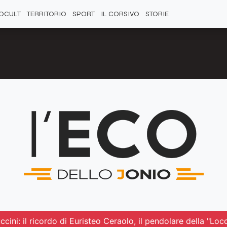
OCULT
TERRITORIO
SPORT
IL CORSIVO
STORIE
cini: il ricordo di Euristeo Ceraolo, il pendolare della "Lo