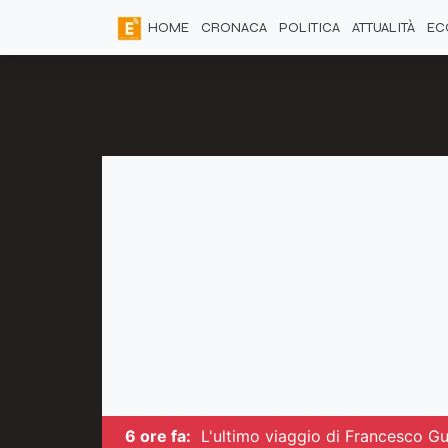
HOME
CRONACA
POLITICA
ATTUALITÀ
EC
6 ore fa:
L'ultimo viaggio di Francesco Guc