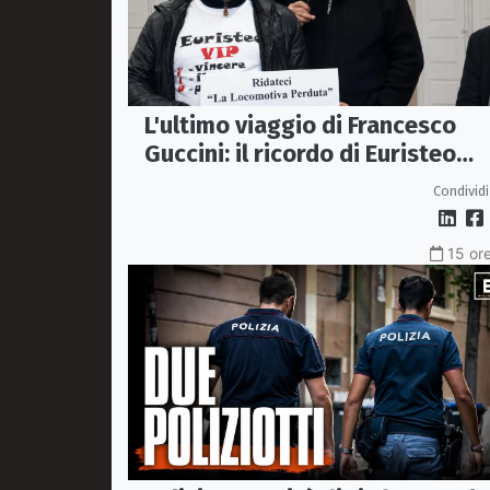
L'ultimo viaggio di Francesco
Guccini: il ricordo di Euristeo
Ceraolo, il pendolare della
Condividi
"Locomotiva Perduta"
15 ore