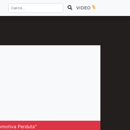
VIDEO
comotiva Perduta"