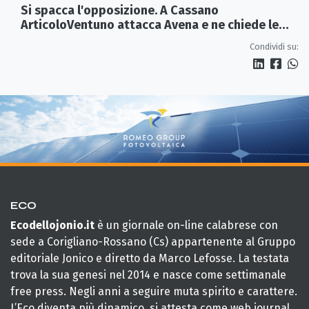
Si spacca l'opposizione. A Cassano
ArticoloVentuno attacca Avena e ne chiede le
dimissioni
Condividi su:
ECO
Ecodellojonio.it
è un giornale on-line calabrese con
sede a Corigliano-Rossano (Cs) appartenente al Gruppo
editoriale Jonico e diretto da Marco Lefosse. La testata
trova la sua genesi nel 2014 e nasce come settimanale
free press. Negli anni a seguire muta spirito e carattere.
L’Eco diventa più dinamico, si attesta come web journal,