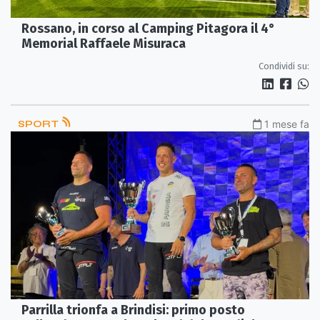
Rossano, in corso al Camping Pitagora il 4°
Memorial Raffaele Misuraca
Condividi su:
SPORT
1 mese fa
Parrilla trionfa a Brindisi: primo posto