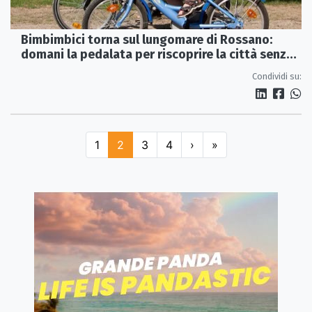
Bimbimbici torna sul lungomare di Rossano:
domani la pedalata per riscoprire la città senza
motori
Condividi su:
1
2
3
4
›
»