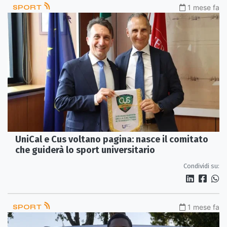
SPORT
1 mese fa
UniCal e Cus voltano pagina: nasce il comitato
che guiderà lo sport universitario
Condividi su:
SPORT
1 mese fa