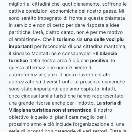
migliori ai cittadini che, quotidianamente, soffrono le
cattive condizioni economiche del nostro paese. Mi
sono sentito impegnato di fronte a questa chiamata
in servizio e non di certo per dare risposta a idee
partitiche. L’età, d’altro canto, non è per me motivo
di ambizione». Che il
turismo
sia
una delle voci più
importanti
per l’economia di una cittadina marittima,
il sindaco Montalti ne è consapevole. «Il
bilancio
turistico
della nostra area è più che
positivo
. In
questa affermazione non c’è niente di
autoreferenziale, anzi. Il nostro lavoro è stato
apprezzato su diversi fronti. Le presenze numeriche
sono state importanti: abbiamo ospitato, infatti,
circa cinquantamila turisti che hanno rappresentato
una grande risorsa anche per l’indotto.
La storia di
Villapiana turistica non si smentisce
. Il nostro
obiettivo è quello di pianificare meglio per il
prossimo anno e ciò include l’organizzazione di una
serie di incontri con categorie di vari settori. Tutta la