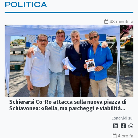
POLITICA
48 minuti fa
Schierarsi Co-Ro attacca sulla nuova piazza di
Schiavonea: «Bella, ma parcheggi e viabilità
sono al collasso»
Condividi su:
4 ore fa