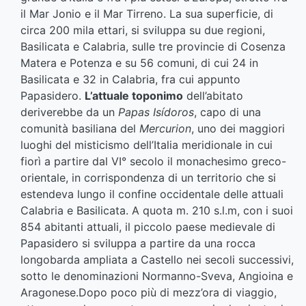
il Mar Jonio e il Mar Tirreno. La sua superficie, di
circa 200 mila ettari, si sviluppa su due regioni,
Basilicata e Calabria, sulle tre provincie di Cosenza
Matera e Potenza e su 56 comuni, di cui 24 in
Basilicata e 32 in Calabria, fra cui appunto
Papasidero.
L’attuale toponimo
dell’abitato
deriverebbe da un
Papas Isídoros
, capo di una
comunità basiliana del
Mercurion
, uno dei maggiori
luoghi del misticismo dell’Italia meridionale in cui
fiorì a partire dal VI° secolo il monachesimo greco-
orientale, in corrispondenza di un territorio che si
estendeva lungo il confine occidentale delle attuali
Calabria e Basilicata. A quota m. 210 s.l.m, con i suoi
854 abitanti attuali, il piccolo paese medievale di
Papasidero si sviluppa a partire da una rocca
longobarda ampliata a Castello nei secoli successivi,
sotto le denominazioni Normanno-Sveva, Angioina e
Aragonese.Dopo poco più di mezz’ora di viaggio,