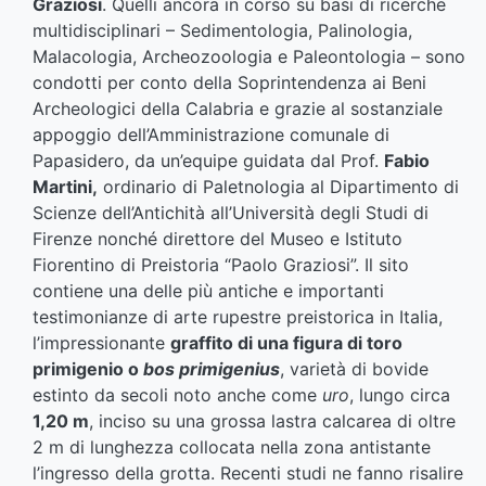
Graziosi
. Quelli ancora in corso su basi di ricerche
multidisciplinari – Sedimentologia, Palinologia,
Malacologia, Archeozoologia e Paleontologia – sono
condotti per conto della Soprintendenza ai Beni
Archeologici della Calabria e grazie al sostanziale
appoggio dell’Amministrazione comunale di
Papasidero, da un’equipe guidata dal Prof.
Fabio
Martini,
ordinario di Paletnologia al Dipartimento di
Scienze dell’Antichità all’Università degli Studi di
Firenze nonché direttore del Museo e Istituto
Fiorentino di Preistoria “Paolo Graziosi”. Il sito
contiene una delle più antiche e importanti
testimonianze di arte rupestre preistorica in Italia,
l’impressionante
graffito di una figura di toro
primigenio o
bos primigenius
, varietà di bovide
estinto da secoli noto anche come
uro
, lungo circa
1,20 m
, inciso su una grossa lastra calcarea di oltre
2 m di lunghezza collocata nella zona antistante
l’ingresso della grotta. Recenti studi ne fanno risalire