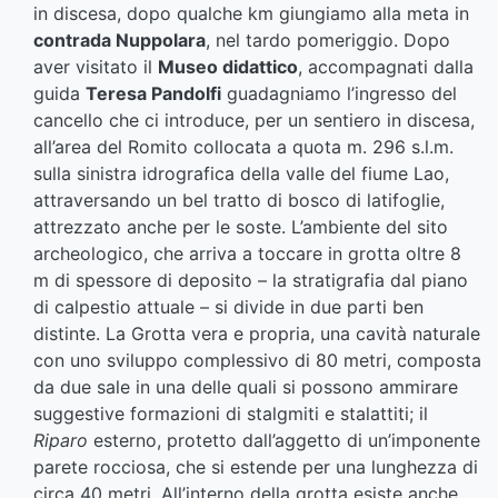
in discesa, dopo qualche km giungiamo alla meta in
contrada Nuppolara
, nel tardo pomeriggio. Dopo
aver visitato il
Museo didattico
, accompagnati dalla
guida
Teresa Pandolfi
guadagniamo l’ingresso del
cancello che ci introduce, per un sentiero in discesa,
all’area del Romito collocata a quota m. 296 s.l.m.
sulla sinistra idrografica della valle del fiume Lao,
attraversando un bel tratto di bosco di latifoglie,
attrezzato anche per le soste. L’ambiente del sito
archeologico, che arriva a toccare in grotta oltre 8
m di spessore di deposito – la stratigrafia dal piano
di calpestio attuale – si divide in due parti ben
distinte. La Grotta vera e propria, una cavità naturale
con uno sviluppo complessivo di 80 metri, composta
da due sale in una delle quali si possono ammirare
suggestive formazioni di stalgmiti e stalattiti; il
Riparo
esterno, protetto dall’aggetto di un’imponente
parete rocciosa, che si estende per una lunghezza di
circa 40 metri. All’interno della grotta esiste anche