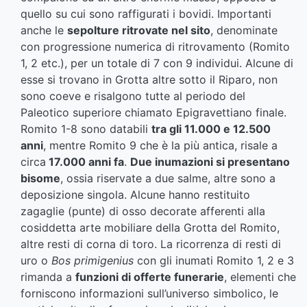
quello su cui sono raffigurati i bovidi. Importanti
anche le
sepolture ritrovate nel sito
, denominate
con progressione numerica di ritrovamento (Romito
1, 2 etc.), per un totale di 7 con 9 individui. Alcune di
esse si trovano in Grotta altre sotto il Riparo, non
sono coeve e risalgono tutte al periodo del
Paleotico superiore chiamato Epigravettiano finale.
Romito 1-8 sono databili
tra gli 11.000 e 12.500
anni
, mentre Romito 9 che è la più antica, risale a
circa
17.000 anni fa
.
Due inumazioni si presentano
bisome
, ossia riservate a due salme, altre sono a
deposizione singola. Alcune hanno restituito
zagaglie (punte) di osso decorate afferenti alla
cosiddetta arte mobiliare della Grotta del Romito,
altre resti di corna di toro. La ricorrenza di resti di
uro o
Bos primigenius
con gli inumati Romito 1, 2 e 3
rimanda a
funzioni di offerte funerarie
, elementi che
forniscono informazioni sull’universo simbolico, le