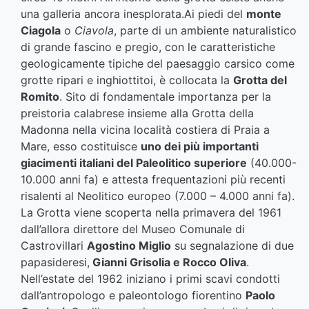
una galleria ancora inesplorata.Ai piedi del
monte
Ciagola
o
Ciavola
, parte di un ambiente naturalistico
di grande fascino e pregio, con le caratteristiche
geologicamente tipiche del paesaggio carsico come
grotte ripari e inghiottitoi, è collocata la
Grotta del
Romito
. Sito di fondamentale importanza per la
preistoria calabrese insieme alla Grotta della
Madonna nella vicina località costiera di Praia a
Mare, esso costituisce
uno dei più importanti
giacimenti italiani del Paleolitico superiore
(40.000-
10.000 anni fa) e attesta frequentazioni più recenti
risalenti al Neolitico europeo (7.000 – 4.000 anni fa).
La Grotta viene scoperta nella primavera del 1961
dall’allora direttore del Museo Comunale di
Castrovillari
Agostino Miglio
su segnalazione di due
papasideresi,
Gianni Grisolia e Rocco Oliva
.
Nell’estate del 1962 iniziano i primi scavi condotti
dall’antropologo e paleontologo fiorentino
Paolo