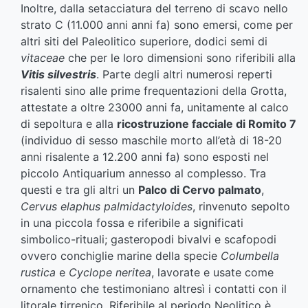
Inoltre, dalla setacciatura del terreno di scavo nello
strato C (11.000 anni anni fa) sono emersi, come per
altri siti del Paleolitico superiore, dodici semi di
vitaceae
che per le loro dimensioni sono riferibili alla
Vitis silvestris
. Parte degli altri numerosi reperti
risalenti sino alle prime frequentazioni della Grotta,
attestate a oltre 23000 anni fa, unitamente al calco
di sepoltura e alla
ricostruzione facciale di Romito 7
(individuo di sesso maschile morto all’età di 18-20
anni risalente a 12.200 anni fa) sono esposti nel
piccolo Antiquarium annesso al complesso. Tra
questi e tra gli altri un
Palco di Cervo palmato
,
Cervus elaphus palmidactyloides
, rinvenuto sepolto
in una piccola fossa e riferibile a significati
simbolico-rituali; gasteropodi bivalvi e scafopodi
ovvero conchiglie marine della specie
Columbella
rustica
e
Cyclope neritea
, lavorate e usate come
ornamento che testimoniano altresì i contatti con il
litorale tirrenico. Riferibile al periodo Neolitico è