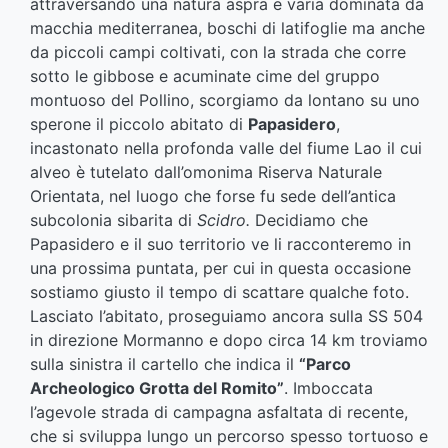
attraversando una natura aspra e varia dominata da
macchia mediterranea, boschi di latifoglie ma anche
da piccoli campi coltivati, con la strada che corre
sotto le gibbose e acuminate cime del gruppo
montuoso del Pollino, scorgiamo da lontano su uno
sperone il piccolo abitato di
Papasidero
,
incastonato nella profonda valle del fiume Lao il cui
alveo è tutelato dall’omonima Riserva Naturale
Orientata, nel luogo che forse fu sede dell’antica
subcolonia sibarita di
Scidro.
Decidiamo che
Papasidero e il suo territorio ve li racconteremo in
una prossima puntata, per cui in questa occasione
sostiamo giusto il tempo di scattare qualche foto.
Lasciato l’abitato, proseguiamo ancora sulla SS 504
in direzione Mormanno e dopo circa 14 km troviamo
sulla sinistra il cartello che indica il
“Parco
Archeologico Grotta del Romito”
. Imboccata
l’agevole strada di campagna asfaltata di recente,
che si sviluppa lungo un percorso spesso tortuoso e