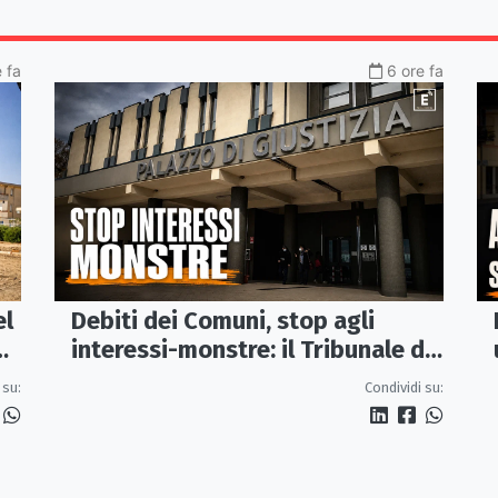
e fa
6 ore fa
el
Debiti dei Comuni, stop agli
interessi-monstre: il Tribunale di
Castrovillari taglia il conto
 su:
Condividi su: