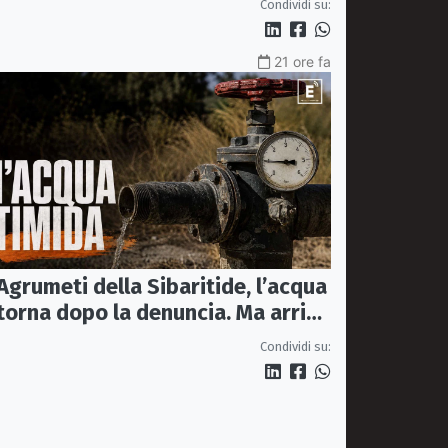
Condividi su:
21 ore fa
Agrumeti della Sibaritide, l’acqua
torna dopo la denuncia. Ma arriva
con un terzo della pressione
Condividi su: