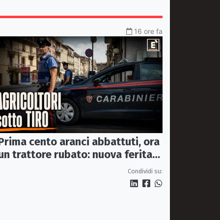
16 ore fa
Prima cento aranci abbattuti, ora
un trattore rubato: nuova ferita
all’agricoltura della Sibaritide
Condividi su: