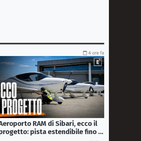
4 ore fa
Aeroporto RAM di Sibari, ecco il
progetto: pista estendibile fino a
2 km e trasporto passeggeri