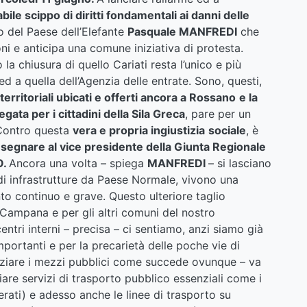
abile scippo di diritti fondamentali ai danni delle
o del Paese dell’Elefante
Pasquale MANFREDI
che
oni e anticipa una comune iniziativa di protesta.
 chiusura di quello Cariati resta l’unico e più
ed a quella dell’Agenzia delle entrate. Sono, questi,
 territoriali ubicati e offerti ancora a Rossano
e la
ata per i cittadini della Sila Greca
, pare per un
 Contro questa
vera e propria ingiustizia
sociale
, è
nsegnare al vice presidente della Giunta Regionale
O.
Ancora una volta – spiega
MANFREDI
– si lasciano
i di infrastrutture da Paese Normale, vivono una
o continuo e grave. Questo ulteriore taglio
Campana e per gli altri comuni del nostro
ntri interni – precisa – ci sentiamo, anzi siamo già
portanti e per la precarietà delle poche vie di
nziare i mezzi pubblici come succede ovunque – va
liare servizi di trasporto pubblico essenziali come i
rati) e adesso anche le linee di trasporto su