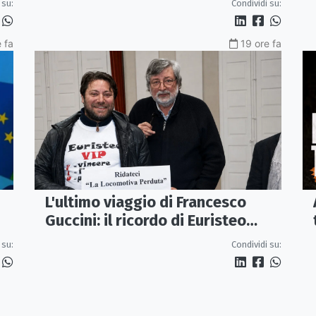
 su:
Condividi su:
 fa
19 ore fa
L'ultimo viaggio di Francesco
Guccini: il ricordo di Euristeo
Ceraolo, il pendolare della
Condividi su:
 su:
"Locomotiva Perduta"