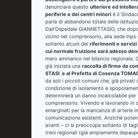
denunciare questo
ulteriore ed intoller
periferie e dei centri minori
è il Sindac
parla di abbandono totale delle istituzi
Dall’Ospedale GIANNETTASIO, che dopo la
vicino nel comprensorio, alla sede Inps 
soltanto alcuni dei
riferimenti e servizi
cui normale fruizione sarà adesso deneg
mero ammanco nel bilancio regionale.
già iniziata una
raccolta di firme da co
STASI e al Prefetto di Cosenza TOMA
da soli i piccoli comuni che, già privat
condizione di isolamento e spopolament
determinerà un danno incalcolabile per 
comprensorio. Vivendo e lavorando in ce
emarginati per la mancanza di arterie im
comunicazione esistenti. Anziché pote
avanti – ci si preoccupa soltanto di tag
treni regionali (già ampiamente depaupe