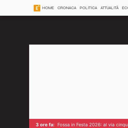
HOME
CRONACA
POLITICA
ATTUALITÀ
EC
3 ore fa:
Fossa in Festa 2026: al via cinqu