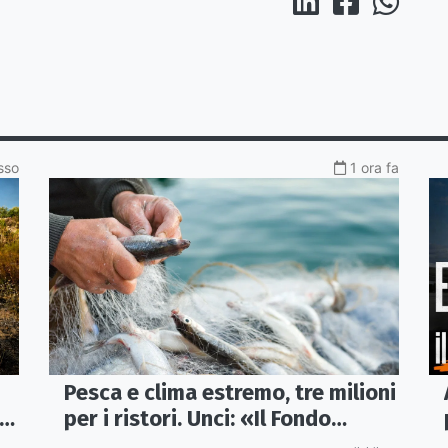
sso
1 ora fa
Pesca e clima estremo, tre milioni
 e
per i ristori. Unci: «Il Fondo
diventi stabile»