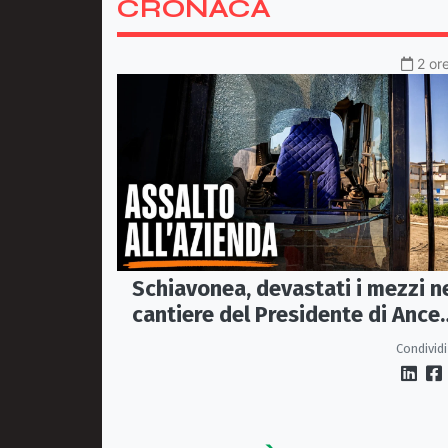
CRONACA
2 or
Schiavonea, devastati i mezzi n
cantiere del Presidente di Ance
Calabria Rugna. «Non ci
Condividi
fermeremo»