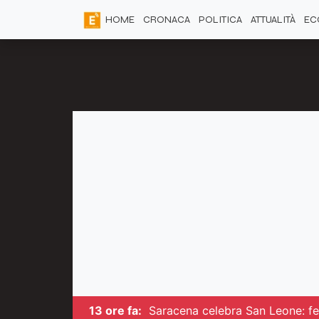
HOME
CRONACA
POLITICA
ATTUALITÀ
EC
13 ore fa:
Saracena celebra San Leone: fed