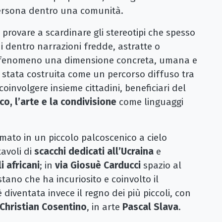
persona dentro una comunità.
o: provare a scardinare gli stereotipi che spesso
i dentro narrazioni fredde, astratte o
al fenomeno una dimensione concreta, umana e
è stata costruita come un percorso diffuso tra
 coinvolgere insieme cittadini, beneficiari del
co, l’arte e la condivisione
come linguaggi
rmato in un piccolo palcoscenico a cielo
avoli di
scacchi dedicati all’Ucraina
e
li africani
; in
via Giosuè Carducci
spazio al
stano che ha incuriosito e coinvolto il
 diventata invece il regno dei più piccoli, con
Christian Cosentino
, in arte
Pascal Slava
.