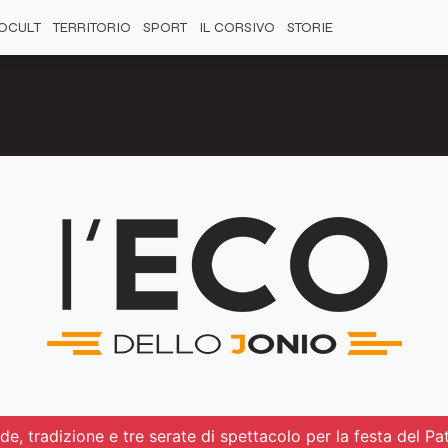
OCULT
TERRITORIO
SPORT
IL CORSIVO
STORIE
e, tradizione e tre serate di spettacolo per la festa del Pa