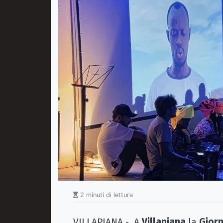
2 minuti di lettura
VILLAPIANA - A
Villapiana
la
Giorn