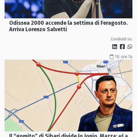
Odissea 2000 accende la settima di Feragosto.
Arriva Lorenzo Salvetti
Condividi su:
16 ore fa
Il “gomito” di Sibari divide lo Jonio, Mazza: «La