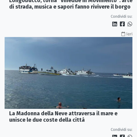
Longobucco, torna "Vinedde in Movimento": arte
di strada, musica e sapori fanno rivivere il borgo
Condividi su:
Ieri
La Madonna della Neve attraversa il mare e
unisce le due coste della città
Condividi su: