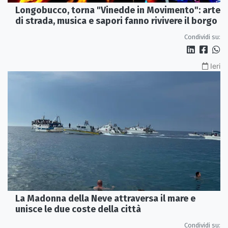
Longobucco, torna "Vinedde in Movimento": arte
di strada, musica e sapori fanno rivivere il borgo
Condividi su:
Ieri
La Madonna della Neve attraversa il mare e
unisce le due coste della città
Condividi su: