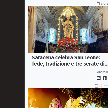
2 or
Saracena celebra San Leone:
fede, tradizione e tre serate di
spettacolo per la festa del
Condividi
Patrono
12 ore