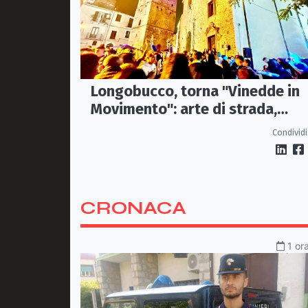
Longobucco, torna "Vinedde in
Movimento": arte di strada,
musica e sapori fanno rivivere il
Condividi
borgo
CRONACA
1 or