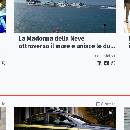
La Madonna della Neve
attraversa il mare e unisce le due
coste della città
 su:
Condividi su:
a fa
8 ore fa