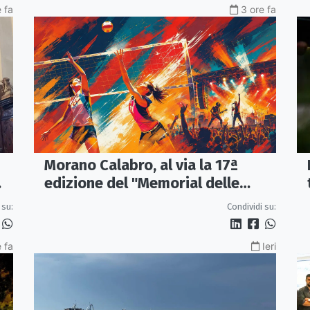
e fa
3 ore fa
Morano Calabro, al via la 17ª
edizione del "Memorial delle
Stelle"
 su:
Condividi su:
 fa
Ieri