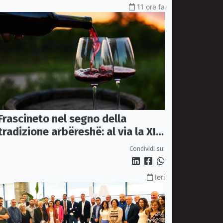
11 ore fa
Frascineto nel segno della
tradizione arbëreshë: al via la XII
edizione della Festa del Vino
Condividi su:
Ieri