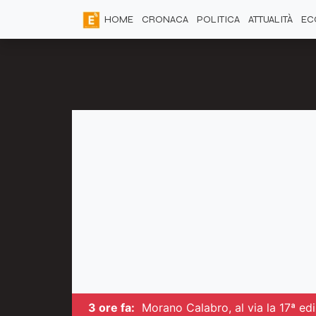
HOME
CRONACA
POLITICA
ATTUALITÀ
EC
3 ore fa:
Morano Calabro, al via la 17ª edi