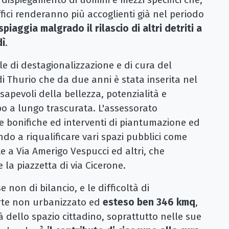
ffici renderanno più accoglienti già nel periodo
 spiaggia
malgrado il rilascio di altri detriti a
dì
.
 di destagionalizzazione e di cura del
 di Thurio che da due anni è stata inserita nel
sapevoli della bellezza, potenzialità e
po a lungo trascurata. L'assessorato
e bonifiche ed interventi di piantumazione ed
do a riqualificare vari spazi pubblici come
 a Via Amerigo Vespucci ed altri, che
la piazzetta di via Cicerone.
 non di bilancio, e le difficoltà di
arte non urbanizzato ed
esteso ben 346 kmq
,
tà dello spazio cittadino, soprattutto nelle sue