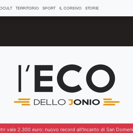
OCULT
TERRITORIO
SPORT
IL CORSIVO
STORIE
ri vale 2.300 euro: nuovo record all’Incanto di San Domen