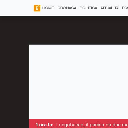
HOME
CRONACA
POLITICA
ATTUALITÀ
EC
1 ora fa:
Longobucco, il panino da due met