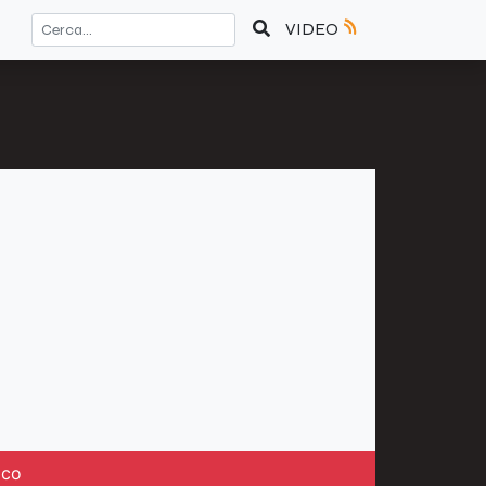
VIDEO
ico