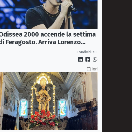
Odissea 2000 accende la settima
di Feragosto. Arriva Lorenzo
Salvetti
Condividi su:
Ieri