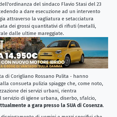
ll'ordinanza del sindaco Flavio Stasi del 23
ocedendo a dare esecuzione ad un intervento
gia attraverso la vagliatura e setacciatura
a dei grossi quantitativi di rifiuti (metalli,
torale dalle ultime mareggiate.
ota di Corigliano Rossano Pulita - hanno
 alla consueta pulizia spiagge che, come noto,
izzazione dei servizi urbani, rientra
servizio di igiene urbana, diserbo, sfalcio,
ttualmente a gara presso la SUA di Cosenza
.
ispiegamento di uomini e mezzi specifici che,