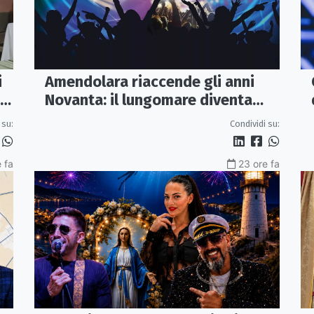
i
Amendolara riaccende gli anni
Novanta: il lungomare diventa
una discoteca a cielo aperto
 su:
Condividi su:
 fa
23 ore fa