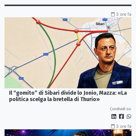
3 ore fa
Il “gomito” di Sibari divide lo Jonio, Mazza: «La
politica scelga la bretella di Thurio»
Condividi su:
3 ore fa