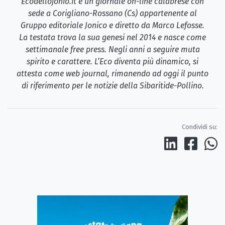
Ecodellojonio.it è un giornale on-line calabrese con
sede a Corigliano-Rossano (Cs) appartenente al
Gruppo editoriale Jonico e diretto da Marco Lefosse.
La testata trova la sua genesi nel 2014 e nasce come
settimanale free press. Negli anni a seguire muta
spirito e carattere. L’Eco diventa più dinamico, si
attesta come web journal, rimanendo ad oggi il punto
di riferimento per le notizie della Sibaritide-Pollino.
Condividi su: