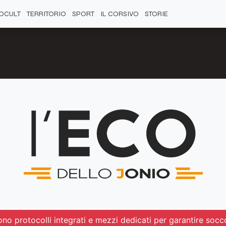
OCULT
TERRITORIO
SPORT
IL CORSIVO
STORIE
ono protocolli integrati e mezzi dedicati per garantire socc