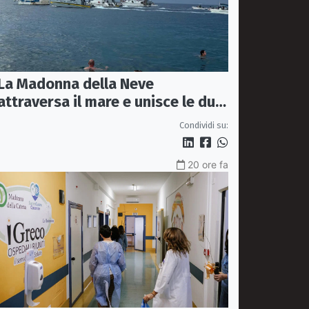
La Madonna della Neve
attraversa il mare e unisce le due
coste della città
Condividi su:
20 ore fa