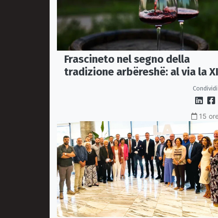
Frascineto nel segno della
tradizione arbëreshë: al via la XI
edizione della Festa del Vino
Condividi
15 ore