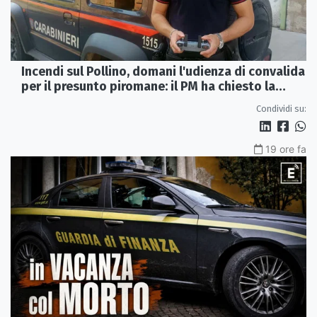
Incendi sul Pollino, domani l'udienza di convalida
per il presunto piromane: il PM ha chiesto la
misura in carcere
Condividi su:
19 ore fa