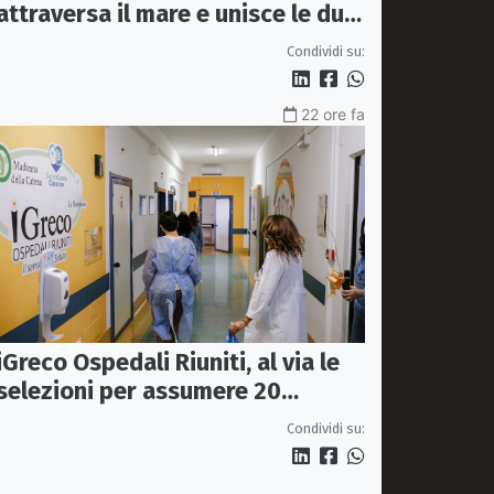
attraversa il mare e unisce le due
coste della città
Condividi su:
22 ore fa
iGreco Ospedali Riuniti, al via le
selezioni per assumere 20
infermieri a tempo indeterminato
Condividi su: