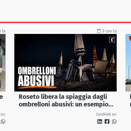
 fa
3 ore fa
Roseto libera la spiaggia dagli
e
ombrelloni abusivi: un esempio
per tutto il litorale ionico
Condividi su:
 su: