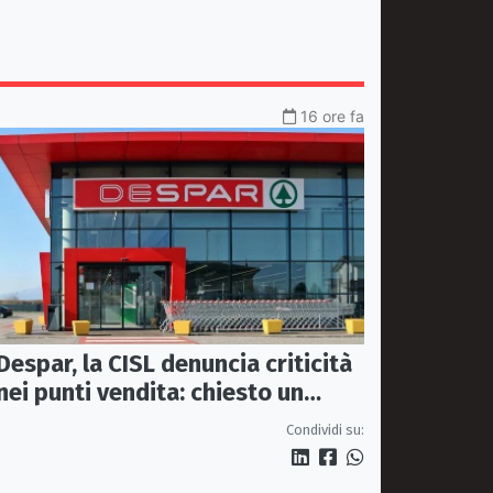
16 ore fa
Despar, la CISL denuncia criticità
nei punti vendita: chiesto un
incontro urgente a Maiora
Condividi su: