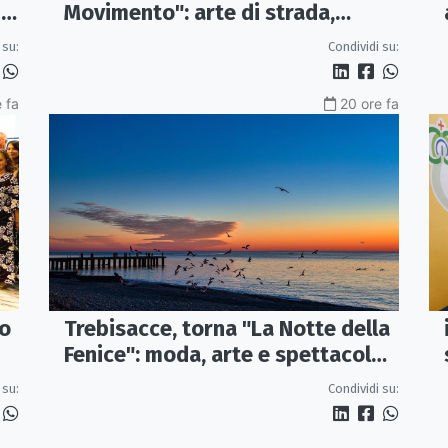
Movimento": arte di strada,
I
musica e sapori fanno rivivere il
Condividi su:
 su:
borgo
 fa
20 ore fa
vo
Trebisacce, torna "La Notte della
Fenice": moda, arte e spettacolo
protagonisti il 13 agosto
 su:
Condividi su: