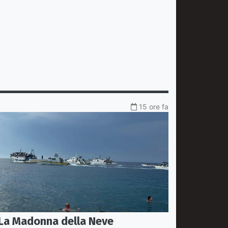
15 ore fa
La Madonna della Neve