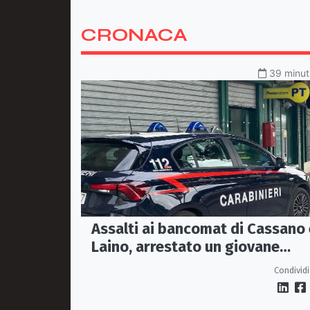
CRONACA
39 minuti
Assalti ai bancomat di Cassano 
Laino, arrestato un giovane
pugliese
Condividi