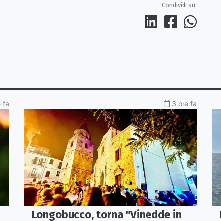
Condividi su:
e fa
3 ore fa
Longobucco, torna "Vinedde in