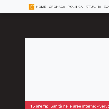
HOME
CRONACA
POLITICA
ATTUALITÀ
EC
15 ore fa:
Sanità nelle aree interne: «Serv