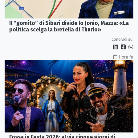
Il “gomito” di Sibari divide lo Jonio, Mazza: «La
politica scelga la bretella di Thurio»
Condividi su:
1 ora fa
Fossa in Festa 2026: al via cinque giorni di