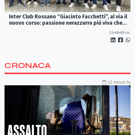
Inter Club Rossano “Giacinto Facchetti”, al via il
nuovo corso: passione nerazzurra più viva che
mai
Condividi su:
CRONACA
32 minuti fa