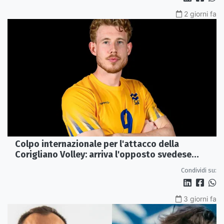
2 giorni fa
Colpo internazionale per l'attacco della
Corigliano Volley: arriva l'opposto svedese
Johan Gruvaeus
Condividi su:
3 giorni fa