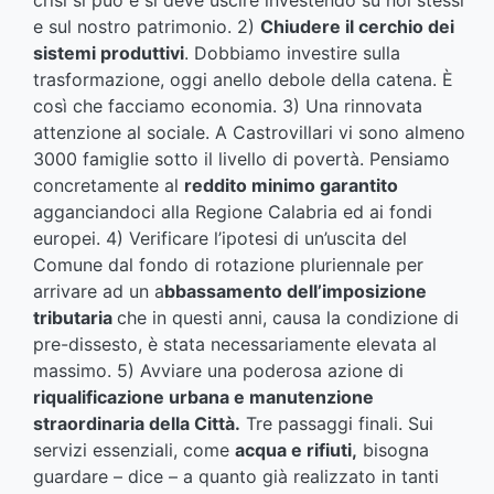
crisi si può e si deve uscire investendo su noi stessi
e sul nostro patrimonio. 2)
Chiudere il cerchio dei
sistemi produttivi
. Dobbiamo investire sulla
trasformazione, oggi anello debole della catena. È
così che facciamo economia. 3) Una rinnovata
attenzione al sociale. A Castrovillari vi sono almeno
3000 famiglie sotto il livello di povertà. Pensiamo
concretamente al
reddito minimo garantito
agganciandoci alla Regione Calabria ed ai fondi
europei. 4) Verificare l’ipotesi di un’uscita del
Comune dal fondo di rotazione pluriennale per
arrivare ad un a
bbassamento dell’imposizione
tributaria
che in questi anni, causa la condizione di
pre-dissesto, è stata necessariamente elevata al
massimo. 5) Avviare una poderosa azione di
riqualificazione urbana e manutenzione
straordinaria della Città.
Tre passaggi finali. Sui
servizi essenziali, come
acqua e rifiuti,
bisogna
guardare – dice – a quanto già realizzato in tanti