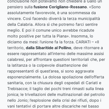
conclusione non potevamo non chiedere a Gallo un
pensiero sulla
fusione Corigliano-Rossano
. «Sono
assolutamente favorevole, è una scommessa da
vincere. Così facendo diverrà la terza municipalità
della Calabria. Allora sì che potremo farci sentire
meglio. E poi il comune unico avrebbe ricadute
molto positive per tutta la Piana». Insomma, lo
diciamo da mesi: l’unione fa la forza. CARIATI – «Il
territorio,
dalla Sibaritide al Pollino
, deve ritornare a
essere rappresentato all’interno delle massime assisi
calabresi, per affrontare questioni territoriali che, per
la latitanza o la colpevole disattenzione dei
rappresentanti di quest’area, si sono aggravate
esponenzialmente. La dolosa spoliazione dell’offerta
sanitaria, con la chiusura degli ospedali di Cariati e
Trebisacce; il taglio dei pochi treni rimasti sulla linea
jonica; le trivellazioni delle multinazionali del petrolio
nello Jonio; l’esplosione della crisi dei rifiuti, dopo i
vani tentativi di portare altre discariche nel basso