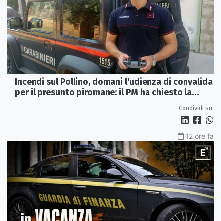
Incendi sul Pollino, domani l'udienza di convalida
per il presunto piromane: il PM ha chiesto la
misura in carcere
Condividi su:
12 ore fa