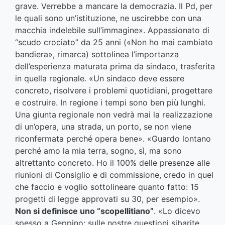
grave. Verrebbe a mancare la democrazia. Il Pd, per
le quali sono un’istituzione, ne uscirebbe con una
macchia indelebile sull’immagine». Appassionato di
“scudo crociato” da 25 anni («Non ho mai cambiato
bandiera», rimarca) sottolinea l’importanza
dell’esperienza maturata prima da sindaco, trasferita
in quella regionale. «Un sindaco deve essere
concreto, risolvere i problemi quotidiani, progettare
e costruire. In regione i tempi sono ben più lunghi.
Una giunta regionale non vedrà mai la realizzazione
di un’opera, una strada, un porto, se non viene
riconfermata perché opera bene». «Guardo lontano
perché amo la mia terra, sogno, sì, ma sono
altrettanto concreto. Ho il 100% delle presenze alle
riunioni di Consiglio e di commissione, credo in quel
che faccio e voglio sottolineare quanto fatto: 15
progetti di legge approvati su 30, per esempio».
Non si definisce uno “scopellitiano”
. «Lo dicevo
spesso a Geppino: sulle nostre questioni sibarite,