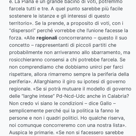
è. La Piana è un grande bacino di voti, potremmo
farcela tutti e tre. A quel punto sarebbe più facile
sostenere le istanze e gli interessi di questo
territorio». Se la prende, a proposito di voti, con i
“dispersori” perché vorrebbe che l’unione facesse la
forza. «Alle
regionali
concorreranno – questo il suo
concetto – rappresentanti di piccoli partiti che
probabilmente non arriveranno allo sbarramento, ma
rosicchieranno consensi a chi potrebbe farcela. Se
non comprendiamo che dobbiamo unirci per farci
rispettare, allora rimarremo sempre la periferia della
periferia». Allarghiamo il giro su ipotesi di governo
regionale. «Se si potrà mutuare il modello di governo
delle “larghe intese” Pd-Ncd-Udc anche in Calabria?
Non credo vi siano le condizioni – dice Gallo –
semplicemente perché qui la politica la fanno le
persone e non i quadri politici. Ho qualche riserva,
noi comunque concorreremo con una nostra lista».
Auspica le primarie. «Se non si facessero sarebbe