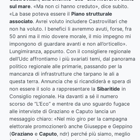
sul mare
. «Ma non ci hanno creduto», dice subito.
«La base poteva essere il
Piano strutturale
associato
. Avrei voluto includere Castrovillari che
non ha voluto. I benefici li avremmo avuti, forse, fra
50 anni ma il mio dovere morale, il mio impegno mi
impongono di guardare avanti e non all’orticello».
Lungimiranza, appunto. Con il consigliere regionale
dell’Udc affrontiamo i più svariati temi, dal panorama
politico regionale alle primarie, passando per la
mancanza di infrastrutture che tarpano le ali a
questa terra. Annuncia che si ricandiderà e spera di
non essere il solo a rappresentare la
Sibaritide
in
Consiglio regionale. Ha davanti a sé il numero
scorso de “L’Eco” e mentre da uno sguardo fugace
alle interviste di Graziano e Caputo lancia un
messaggio chiaro: «Nel mio giro per la campagna
elettorale promozionerò anche Giuseppe e Geppino
(
Graziano
e
Caputo
, ndr) perché più siamo, meglio