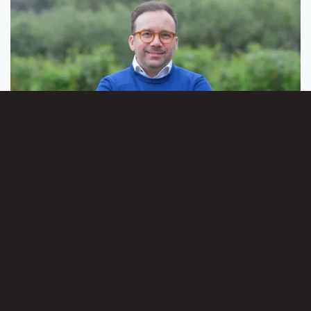
Avena rompe il silenzio: «Nessun trasformismo,
ho scelto il bene di Cassano»
Condividi su: