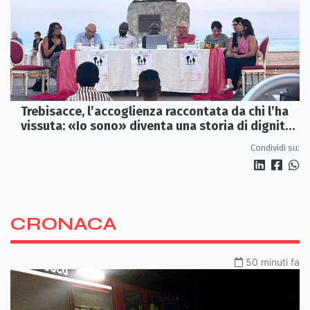
Trebisacce, l’accoglienza raccontata da chi l’ha
vissuta: «Io sono» diventa una storia di dignità
e futuro
Condividi su:
CRONACA
50 minuti fa