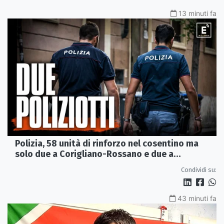
13 minuti fa
Polizia, 58 unità di rinforzo nel cosentino ma
solo due a Corigliano-Rossano e due a
Castrovillari
Condividi su:
43 minuti fa